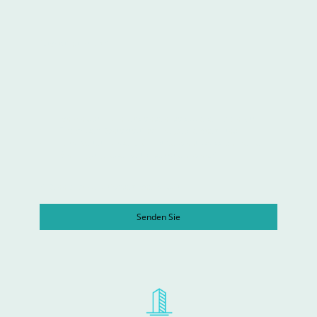
Rückrufnummer
*
Ich bin damit einverstanden, dass diese Daten zum
Zweck der Kontaktaufnahme gespeichert und
verarbeitet werden. Mir ist bekannt, dass ich meine
Einwilligung jederzeit widerrufen kann.
*
* Kennzeichnet erforderliche Felder
Senden Sie